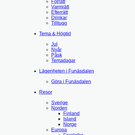
Förrätt
Varmrätt
Efterrätt
Drinkar
Tilltugg
Tema & Högtid
Jul
Nyår
Påsk
Temadagar
Lägenheten i Funäsdalen
Göra i Funäsdalen
Resor
Sverige
Norden
Finland
Island
Norge
Europa