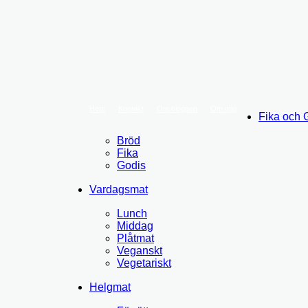
Hem
Kontakt
Om bloggen
Om mig
Fika och 
Bröd
Fika
Godis
Vardagsmat
Lunch
Middag
Plåtmat
Veganskt
Vegetariskt
Helgmat