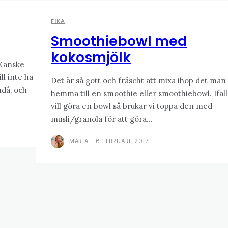
FIKA
Smoothiebowl med
kokosmjölk
 Kanske
ll inte ha
Det är så gott och fräscht att mixa ihop det man
ndå, och
hemma till en smoothie eller smoothiebowl. Ifal
vill göra en bowl så brukar vi toppa den med
musli/granola för att göra...
MARIA
-
6 FEBRUARI, 2017