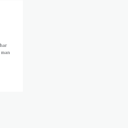
 har
l man