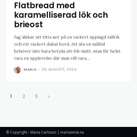
Flatbread med
karamelliserad lök och
brieost
Jag älskar att titta ner på en vackert upplagd tallrik
och ett vackert dukat bord. Att äta en måltid
behöver inte bara betyda att-bli-mätt, utan får helst
vara en upplevelse där man vill vara....
MARIA
-
26 AUGUSTI, 2024
1
2
3
© Copyright - Maria Carlsson | mariasmat.nu