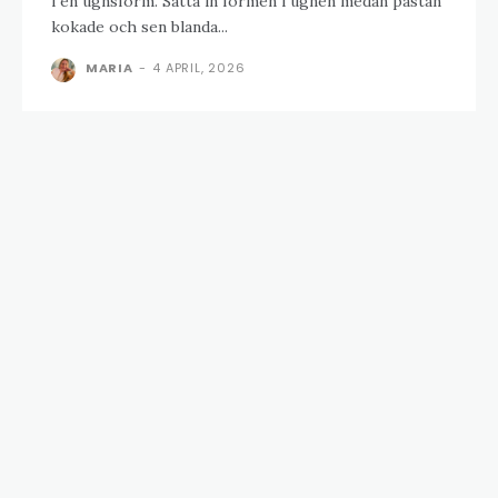
i en ugnsform. Sätta in formen i ugnen medan pastan
kokade och sen blanda...
MARIA
-
4 APRIL, 2026