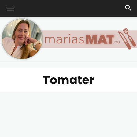
Tomater
Marias
matblogg