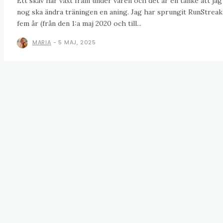
Ett skav har växt fram under våren och det är en tanke att jag
nog ska ändra träningen en aning. Jag har sprungit RunStreak
fem år (från den 1:a maj 2020 och till...
MARIA
-
5 MAJ, 2025