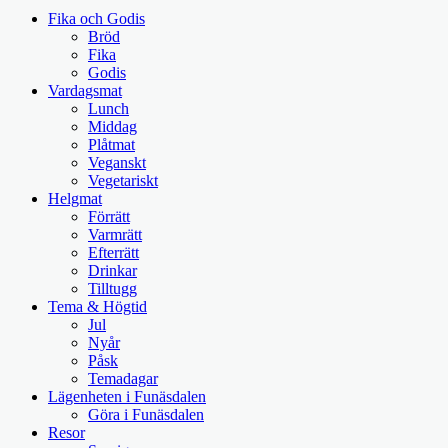
Fika och Godis
Bröd
Fika
Godis
Vardagsmat
Lunch
Middag
Plåtmat
Veganskt
Vegetariskt
Helgmat
Förrätt
Varmrätt
Efterrätt
Drinkar
Tilltugg
Tema & Högtid
Jul
Nyår
Påsk
Temadagar
Lägenheten i Funäsdalen
Göra i Funäsdalen
Resor