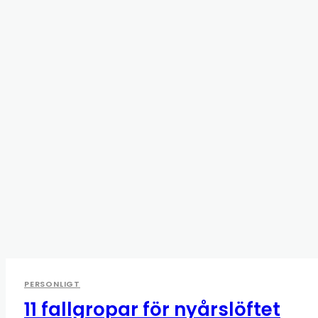
PERSONLIGT
11 fallgropar för nyårslöftet