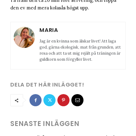
Ta fram den ca 20 min före servering, och toppa
den ev med mera kolasås högst upp.
MARIA
Jag är en kvinna som älskar livet! Att laga
god, gärna ekologisk, mat från grunden, att
resa och att ta ut mig rejält på träningen är
guldkorn som förgyller livet.
DELA DET HÄR INLÄGGET!
SENASTE INLÄGGEN