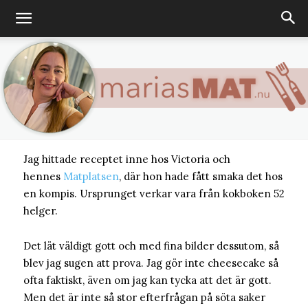
Cheesecake med
äpple och kola
MARIA
-
26 APRIL, 2016
Jag hittade receptet inne hos Victoria och
Marias
hennes
Matplatsen
, där hon hade fått smaka det hos
en kompis. Ursprunget verkar vara från kokboken 52
helger.
matblogg
Det lät väldigt gott och med fina bilder dessutom, så
blev jag sugen att prova. Jag gör inte cheesecake så
ofta faktiskt, även om jag kan tycka att det är gott.
Men det är inte så stor efterfrågan på söta saker