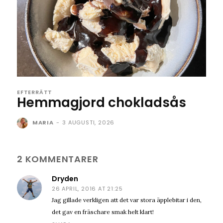
EFTERRÄTT
Hemmagjord chokladsås
MARIA
-
3 AUGUSTI, 2026
2 KOMMENTARER
Dryden
26 APRIL, 2016 AT 21:25
Jag gillade verkligen att det var stora äpplebitar i den,
det gav en fräschare smak helt klart!