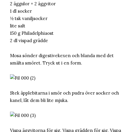
2 äggulor + 2 äggvitor
1 dl socker
½ tsk vaniljsocker
lite salt
150 g Philadelphiaost
2 dl vispad grädde
Mosa sönder digestivekexen och blanda med det
smälta smöret. Tryck ut i en form.
Stek äpplebitarna i smör och pudra över socker och
kanel, låt dem bli lite mjuka.
Vispa äggvitorna för sig. Vispa grädden för sig. Vispa