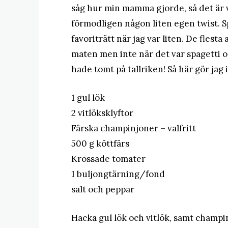
såg hur min mamma gjorde, så det är 
förmodligen någon liten egen twist. S
favoriträtt när jag var liten. De flest
maten men inte när det var spagetti och
hade tomt på tallriken! Så här gör jag i a
1 gul lök
2 vitlöksklyftor
Färska champinjoner – valfritt
500 g köttfärs
Krossade tomater
1 buljongtärning/fond
salt och peppar
Hacka gul lök och vitlök, samt champi