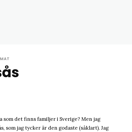
matblogg
SMAT
sås
ka som det finns familjer i Sverige? Men jag
, som jag tycker är den godaste (såklart). Jag