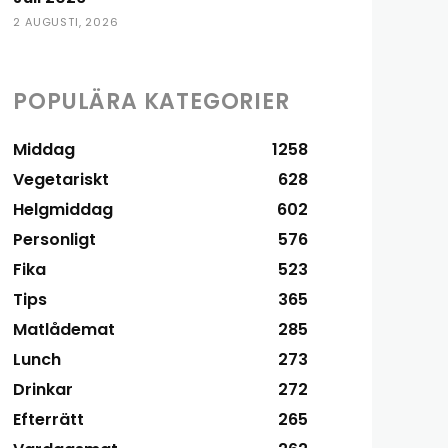
2 AUGUSTI, 2026
POPULÄRA KATEGORIER
Middag
1258
Vegetariskt
628
Helgmiddag
602
Personligt
576
Fika
523
Tips
365
Matlådemat
285
Lunch
273
Drinkar
272
Efterrätt
265