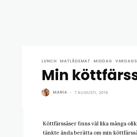
LUNCH
MATLÅDEMAT
MIDDAG
VARDAG
Min köttfärs
MARIA
7 AUGUSTI, 2016
-
Köttfärssåser finns väl lika många oli
tänkte ända berätta om min köttfärssås