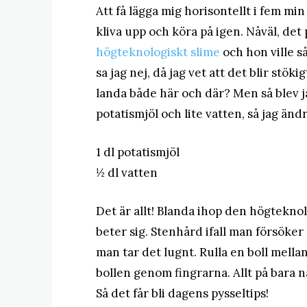
Att få lägga mig horisontellt i fem min
kliva upp och köra på igen. Nåväl, de
högteknologiskt slime
och hon ville så
sa jag nej, då jag vet att det blir stö
landa både här och där? Men så blev j
potatismjöl och lite vatten, så jag ändr
1 dl potatismjöl
½ dl vatten
Det är allt! Blanda ihop den högtekn
beter sig. Stenhård ifall man försöker 
man tar det lugnt. Rulla en boll mell
bollen genom fingrarna. Allt på bara 
Så det får bli dagens pysseltips!