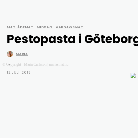
MATLÅDEMAT
MIDDAG
VARDAGSMAT
Pestopasta i Götebor
MARIA
-
© Copyright - Maria Carlsson | mariasmat.nu
12 JULI, 2018