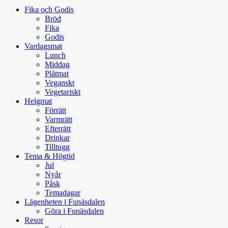
Fika och Godis
Bröd
Fika
Godis
Vardagsmat
Lunch
Middag
Plåtmat
Veganskt
Vegetariskt
Helgmat
Förrätt
Varmrätt
Efterrätt
Drinkar
Tilltugg
Tema & Högtid
Jul
Nyår
Påsk
Temadagar
Lägenheten i Funäsdalen
Göra i Funäsdalen
Resor