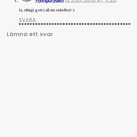
12 JULI, 2018 AT 11:26
FlyingDryden
Ja, riktigt gott i all sin enkelhet! :)
SVARA
Lämna ett svar