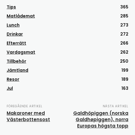
Tips
365
Matlådemat
285
Lunch
273
Drinkar
272
Efterrätt
266
Vardagsmat
262
Tillbehör
250
Jämtland
199
Resor
189
Jul
163
FÖREGÅENDE ARTIKEL
NÄSTA ARTIKEL
Makaroner med
Galdhöpiggen (norska
Västerbottensost
Galdhøpiggen), norra
Europas högsta topp