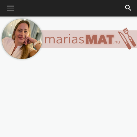
Marias
matblogg