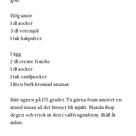
god!
150g smör
1 dl socker
3 dl vetemjöl
1 tsk bakpulver
1 ägg
2 dl creme fraiche
1 dl socker
1 tsk vaniljsocker
1 liten burk krossad ananas
Sätt ugnen på 175 grader. Ta gärna fram smöret en
stund innan så det hinner bli mjukt. Blanda ihop
degen och tryck ut den i valfri ugnsform. Ställ åt
sidan.