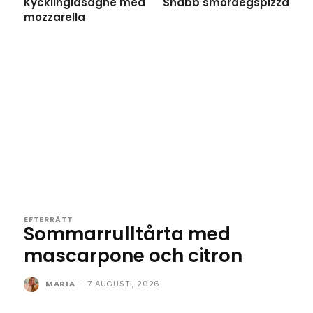
Kycklinglasagne med
Snabb smördegspizza
mozzarella
EFTERRÄTT
Sommarrulltårta med
mascarpone och citron
MARIA
-
7 AUGUSTI, 2026