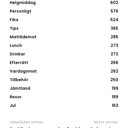
Helgmiddag
602
Personligt
576
Fika
524
Tips
365
Matlådemat
285
Lunch
273
Drinkar
272
Efterrätt
266
Vardagsmat
262
Tillbehör
250
Jämtland
199
Resor
189
Jul
163
FÖREGÅENDE ARTIKEL
NÄSTA ARTIKEL