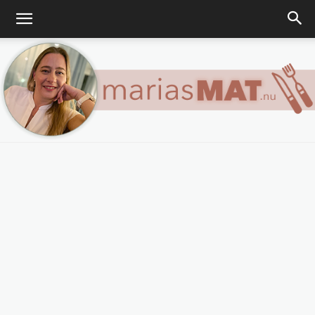
Marias
matblogg