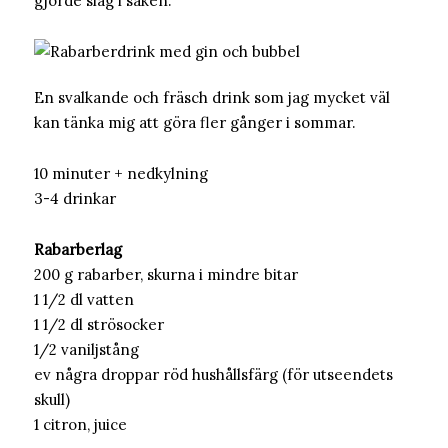
gjorde slag i saken.
En svalkande och fräsch drink som jag mycket väl
kan tänka mig att göra fler gånger i sommar.
10 minuter + nedkylning
3-4 drinkar
Rabarberlag
200 g rabarber, skurna i mindre bitar
1 1/2 dl vatten
1 1/2 dl strösocker
1/2 vaniljstång
ev några droppar röd hushållsfärg (för utseendets
skull)
1 citron, juice