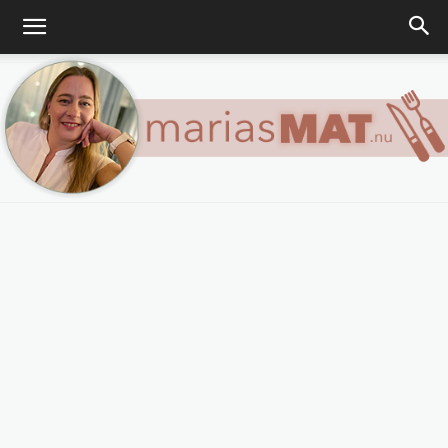
Marias
matblogg