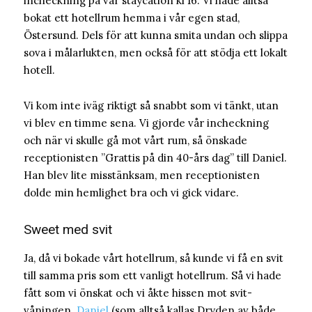
incheckning på vår staycation kl 16. Vi hade alltså
bokat ett hotellrum hemma i vår egen stad,
Östersund. Dels för att kunna smita undan och slippa
sova i målarlukten, men också för att stödja ett lokalt
hotell.
Vi kom inte iväg riktigt så snabbt som vi tänkt, utan
vi blev en timme sena. Vi gjorde vår incheckning
och när vi skulle gå mot vårt rum, så önskade
receptionisten ”Grattis på din 40-års dag” till Daniel.
Han blev lite misstänksam, men receptionisten
dolde min hemlighet bra och vi gick vidare.
Sweet med svit
Ja, då vi bokade vårt hotellrum, så kunde vi få en svit
till samma pris som ett vanligt hotellrum. Så vi hade
fått som vi önskat och vi åkte hissen mot svit-
våningen.
Daniel
(som alltså kallas Dryden av både