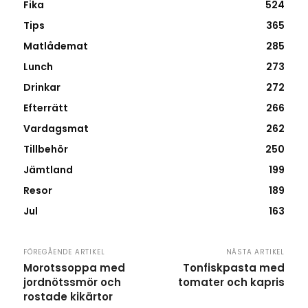
Fika
524
Tips
365
Matlådemat
285
Lunch
273
Drinkar
272
Efterrätt
266
Vardagsmat
262
Tillbehör
250
Jämtland
199
Resor
189
Jul
163
FÖREGÅENDE ARTIKEL
NÄSTA ARTIKEL
Morotssoppa med
Tonfiskpasta med
jordnötssmör och
tomater och kapris
rostade kikärtor