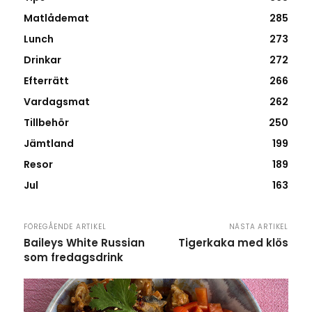
Matlådemat
285
Lunch
273
Drinkar
272
Efterrätt
266
Vardagsmat
262
Tillbehör
250
Jämtland
199
Resor
189
Jul
163
FÖREGÅENDE ARTIKEL
NÄSTA ARTIKEL
Baileys White Russian
Tigerkaka med klös
som fredagsdrink