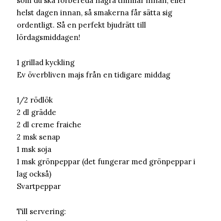
som du ska förbereda några timmar innan, eller
helst dagen innan, så smakerna får sätta sig
ordentligt. Så en perfekt bjudrätt till
lördagsmiddagen!
1 grillad kyckling
Ev överbliven majs från en tidigare middag
1/2 rödlök
2 dl grädde
2 dl creme fraiche
2 msk senap
1 msk soja
1 msk grönpeppar (det fungerar med grönpeppar i
lag också)
Svartpeppar
Till servering: