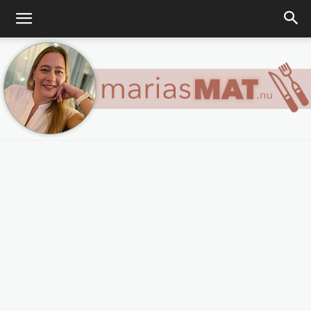
Marias
matblogg