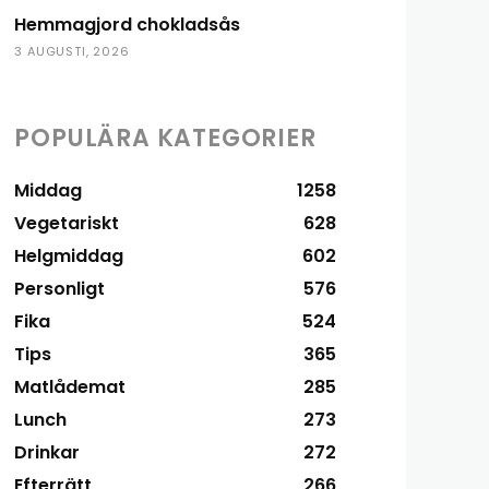
Hemmagjord chokladsås
3 AUGUSTI, 2026
POPULÄRA KATEGORIER
Middag
1258
Vegetariskt
628
Helgmiddag
602
Personligt
576
Fika
524
Tips
365
Matlådemat
285
Lunch
273
Drinkar
272
Efterrätt
266