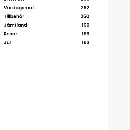
Vardagsmat
262
Tillbehör
250
Jämtland
199
Resor
189
Jul
163