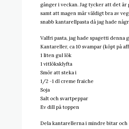
gånger i veckan. Jag tycker att det är 
samt att magen mår väldigt bra av vege
snabb kantarellpasta då jag hade någ
Valfri pasta, jag hade spagetti denna 
Kantareller, ca 10 svampar (köpt på aff
1 liten gul lök
1 vitlöksklyfta
Smör att steka i
1/2 -1 dl creme fraiche
Soja
Salt och svartpeppar
Ev dill på toppen
Dela kantarellerna i mindre bitar och