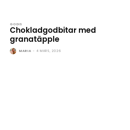
GODIS
Chokladgodbitar med
granatäpple
MARIA
-
4 MARS, 2026