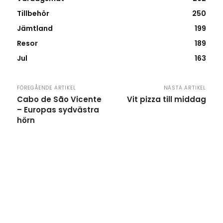
Tillbehör
250
Jämtland
199
Resor
189
Jul
163
FÖREGÅENDE ARTIKEL
NÄSTA ARTIKEL
Cabo de São Vicente
Vit pizza till middag
– Europas sydvästra
hörn