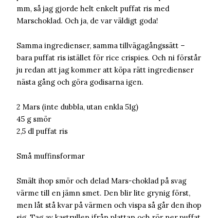
mm, så jag gjorde helt enkelt puffat ris med
Marschoklad. Och ja, de var väldigt goda!
Samma ingredienser, samma tillvägagångssätt –
bara puffat ris istället för rice crispies. Och ni förstår
ju redan att jag kommer att köpa rätt ingredienser
nästa gång och göra godisarna igen.
2 Mars (inte dubbla, utan enkla 51g)
45 g smör
2,5 dl puffat ris
Små muffinsformar
Smält ihop smör och delad Mars-choklad på svag
värme till en jämn smet. Den blir lite grynig först,
men låt stå kvar på värmen och vispa så går den ihop
sig. Tag av kastrullen ifrån plattan och rör ner puffat