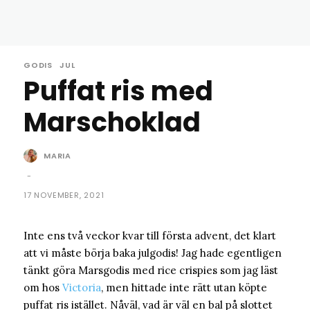
GODIS
JUL
Puffat ris med
Marschoklad
MARIA
-
17 NOVEMBER, 2021
Inte ens två veckor kvar till första advent, det klart
att vi måste börja baka julgodis! Jag hade egentligen
tänkt göra Marsgodis med rice crispies som jag läst
om hos
Victoria
, men hittade inte rätt utan köpte
puffat ris istället. Nåväl, vad är väl en bal på slottet