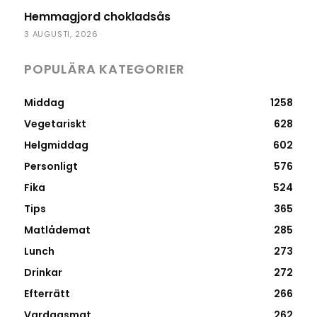
Hemmagjord chokladsås
3 AUGUSTI, 2026
POPULÄRA KATEGORIER
Middag
1258
Vegetariskt
628
Helgmiddag
602
Personligt
576
Fika
524
Tips
365
Matlådemat
285
Lunch
273
Drinkar
272
Efterrätt
266
Vardagsmat
262