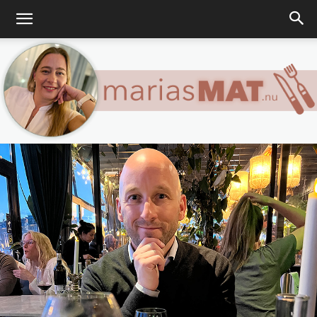
Marias
matblogg