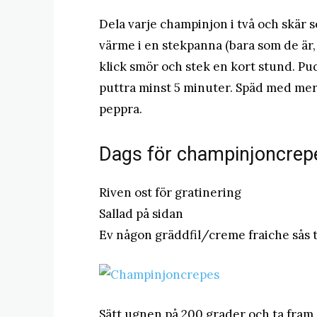
Dela varje champinjon i två och skär
värme i en stekpanna (bara som de är, i
klick smör och stek en kort stund. Pud
puttra minst 5 minuter. Späd med mer
peppra.
Dags för champinjoncrep
Riven ost för gratinering
Sallad på sidan
Ev någon gräddfil/creme fraiche sås t
Sätt ugnen på 200 grader och ta fra