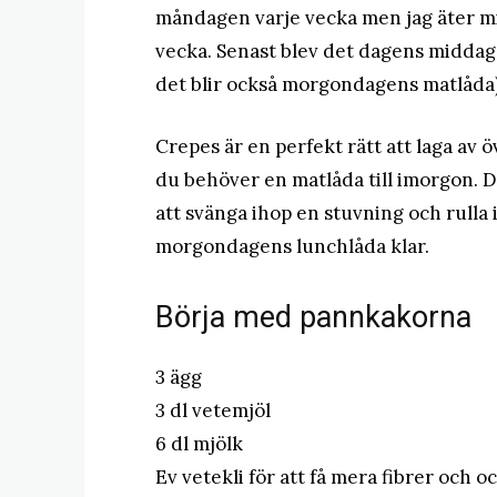
måndagen varje vecka men jag äter min
vecka. Senast blev det dagens midda
det blir också morgondagens matlåda)
Crepes är en perfekt rätt att laga av
du behöver en matlåda till imorgon. Då
att svänga ihop en stuvning och rulla 
morgondagens lunchlåda klar.
Börja med pannkakorna
3 ägg
3 dl vetemjöl
6 dl mjölk
Ev vetekli för att få mera fibrer och o