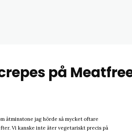
matblogg
repes på Meatfre
m åtminstone jag hörde så mycket oftare
fter. Vi kanske inte äter vegetariskt precis på