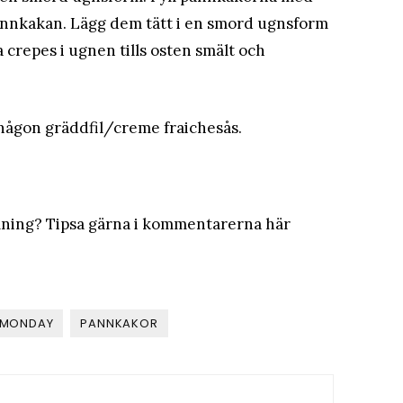
annkakan. Lägg dem tätt i en smord ugnsform
a crepes i ugnen tills osten smält och
någon gräddfil/creme fraichesås.
yllning? Tipsa gärna i kommentarerna här
 MONDAY
PANNKAKOR