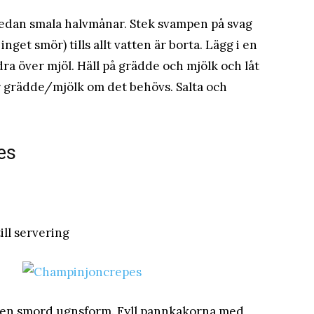
 sedan smala halvmånar. Stek svampen på svag
nget smör) tills allt vatten är borta. Lägg i en
ra över mjöl. Häll på grädde och mjölk och låt
 grädde/mjölk om det behövs. Salta och
es
ill servering
m en smord ugnsform. Fyll pannkakorna med