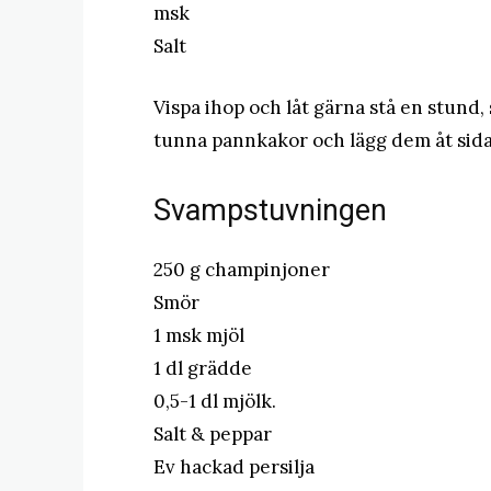
msk
Salt
Vispa ihop och låt gärna stå en stund,
tunna pannkakor och lägg dem åt sidan
Svampstuvningen
250 g champinjoner
Smör
1 msk mjöl
1 dl grädde
0,5-1 dl mjölk.
Salt & peppar
Ev hackad persilja