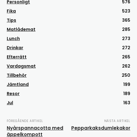
Personligt
576
Fika
523
Tips
365
Matlådemat
285
Lunch
273
Drinkar
272
Efterrätt
265
Vardagsmat
262
Tillbehör
250
Jämtland
199
Resor
189
Jul
163
FÖREGÅENDE ARTIKEL
NÄSTA ARTIKEL
Nyårspannacotta med
Pepparkaksdumlekakor
äppelkompott