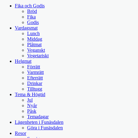
Fika och Godis
Bröd
Fika
Godis
Vardagsmat
Lunch
Middag
Plåtmat
Veganskt
Vegetariskt
Helgmat
Förrätt
Varmrätt
Efterrätt
Drinkar
Tilltugg
Tema & Högtid
Jul
Nyår
Påsk
Temadagar
Lägenheten i Funäsdalen
Göra i Funäsdalen
Resor