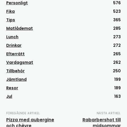
Personligt
576
Fika
523
Tips
365
Matlådemat
285
Lunch
273
Drinkar
272
Efterrätt
265
Vardagsmat
262
Tillbehör
250
Jämtland
199
Resor
189
Jul
163
FÖREGÅENDE ARTIKEL
NÄSTA ARTIKEL
Pizza med aubergine
Rabarbershot till
och chèvre
midsommar