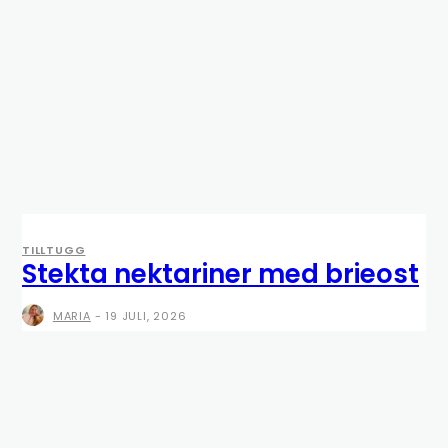
TILLTUGG
Stekta nektariner med brieost
MARIA
-
19 JULI, 2026