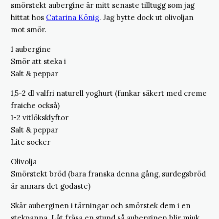
smörstekt aubergine är mitt senaste tilltugg som jag
hittat hos
Catarina König
. Jag bytte dock ut olivoljan
mot smör.
1 aubergine
Smör att steka i
Salt & peppar
1,5-2 dl valfri naturell yoghurt (funkar säkert med creme
fraiche också)
1-2 vitlöksklyftor
Salt & peppar
Lite socker
Olivolja
Smörstekt bröd (bara franska denna gång, surdegsbröd
är annars det godaste)
Skär auberginen i tärningar och smörstek dem i en
stekpanna. Låt fräsa en stund så auberginen blir mjuk