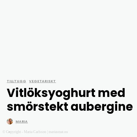
TILLTUGG
VEGETARISKT
Vitlöksyoghurt med
smörstekt aubergine
MARIA
-
© Copyright - Maria Carlsson | mariasmat.nu