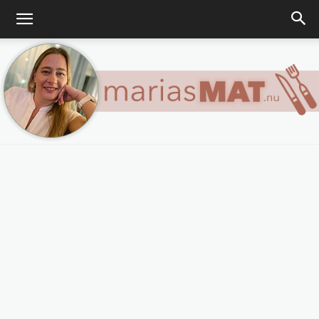
Marias
matblogg