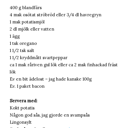
400 g blandfärs
4 msk osötat ströbröd eller 3/4 dl havregryn
1 msk potatismjöl
2 dl mjölk eller vatten
1 ägg
1 tsk oregano
1 1/2 tsk salt
1 1/2 kryddmått svartpeppar
ca 1 msk råriven gul lök eller ca 2 msk finhackad fräst
lök
Ev en bit ädelost – jag hade kanske 100g
Ev. 1 paket bacon
Servera med:
Kokt potatis
Någon god sås, jag gjorde en svampsås
Lingonsylt