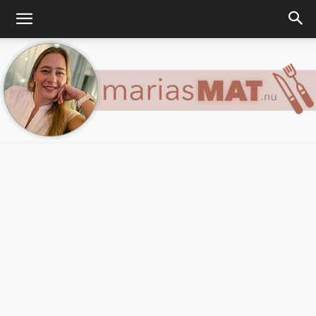
Marias
matblogg