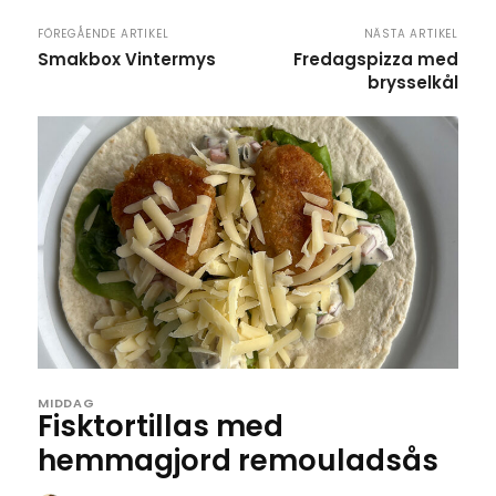
FÖREGÅENDE ARTIKEL
NÄSTA ARTIKEL
Smakbox Vintermys
Fredagspizza med
brysselkål
MIDDAG
Fisktortillas med
hemmagjord remouladsås