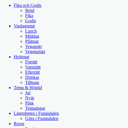
Fika och Godis
Bröd
Fika
Godis
Vardagsmat
Lunch
Middag
Plåtmat
Veganskt
Vegetariskt
Helgmat
Förrätt
Varmrätt
Efterrätt
Drinkar
Tilltugg
Tema & Högtid
Jul
Nyår
Påsk
Temadagar
Lägenheten i Funäsdalen
Göra i Funäsdalen
Resor