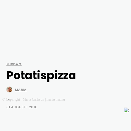
MIDDAG
Potatispizza
MARIA
-
© Copyright - Maria Carlsson | mariasmat.nu
31 AUGUSTI, 2016