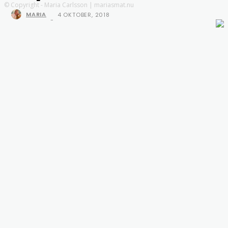
© Copyright - Maria Carlsson | mariasmat.nu
MARIA
4 OKTOBER, 2018
-