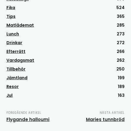
Fika
524
Tips
365
Matlådemat
285
Lunch
273
Drinkar
272
Efterrätt
266
Vardagsmat
262
Tillbehör
250
Jämtland
199
Resor
189
Jul
163
FÖREGÅENDE ARTIKEL
NÄSTA ARTIKEL
Flygande halloumi
Maries tunnbröd