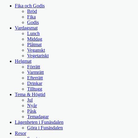
Fika och Godis
Bröd
Fika
Godis
Vardagsmat
Lunch
Middag
Plåtmat
Veganskt
Vegetariskt
Helgmat
Förrätt
Varmrätt
Efterrätt
Drinkar
Tilltugg
Tema & Högtid
Jul
Nyår
Påsk
Temadagar
Lägenheten i Funäsdalen
Göra i Funäsdalen
Resor