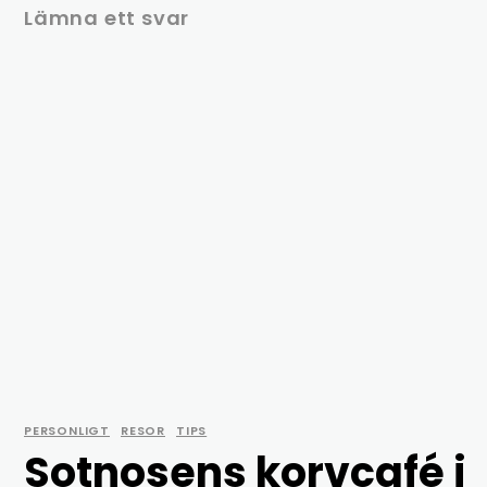
Lämna ett svar
PERSONLIGT
RESOR
TIPS
Sotnosens korvcafé i