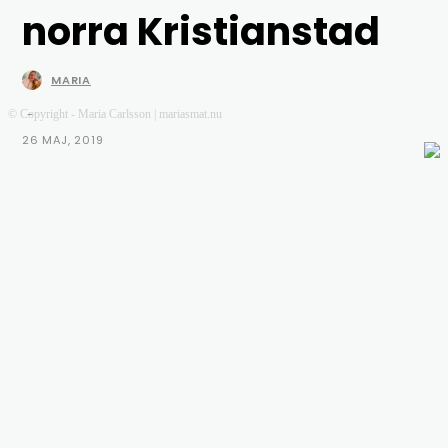
norra Kristianstad
MARIA
-
© Copyright - Maria Carlsson | mariasmat.nu
26 MAJ, 2019