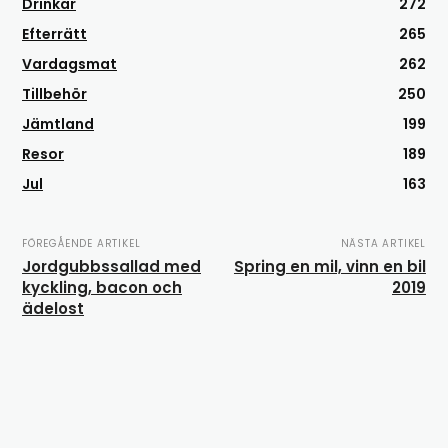
Drinkar
272
Efterrätt
265
Vardagsmat
262
Tillbehör
250
Jämtland
199
Resor
189
Jul
163
FÖREGÅENDE ARTIKEL
NÄSTA ARTIKEL
Jordgubbssallad med
Spring en mil, vinn en bil
kyckling, bacon och
2019
ädelost