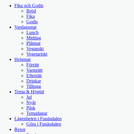
Fika och Godis
Bröd
Fika
Godis
Vardagsmat
Lunch
Middag
Plåtmat
Veganskt
Vegetariskt
Helgmat
Förrätt
Varmrätt
Efterrätt
Drinkar
Tilltugg
Tema & Högtid
Jul
Nyår
Påsk
Temadagar
Lägenheten i Funäsdalen
Göra i Funäsdalen
Resor