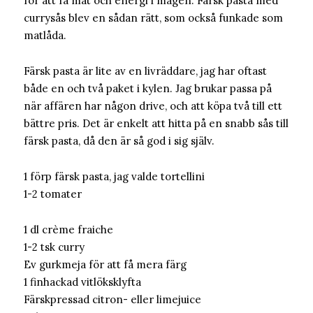
för att få mat och energi i magen. Färsk pasta med
currysås blev en sådan rätt, som också funkade som
matlåda.
Färsk pasta är lite av en livräddare, jag har oftast
både en och två paket i kylen. Jag brukar passa på
när affären har någon drive, och att köpa två till ett
bättre pris. Det är enkelt att hitta på en snabb sås till
färsk pasta, då den är så god i sig själv.
1 förp färsk pasta, jag valde tortellini
1-2 tomater
1 dl crème fraiche
1-2 tsk curry
Ev gurkmeja för att få mera färg
1 finhackad vitlöksklyfta
Färskpressad citron- eller limejuice