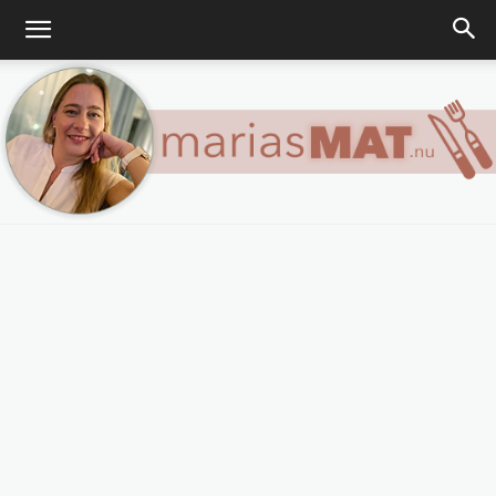
Marias
matblogg