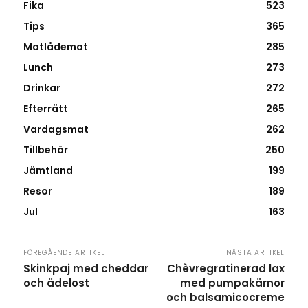
Fika
523
Tips
365
Matlådemat
285
Lunch
273
Drinkar
272
Efterrätt
265
Vardagsmat
262
Tillbehör
250
Jämtland
199
Resor
189
Jul
163
FÖREGÅENDE ARTIKEL
NÄSTA ARTIKEL
Skinkpaj med cheddar
Chèvregratinerad lax
och ädelost
med pumpakärnor
och balsamicocreme