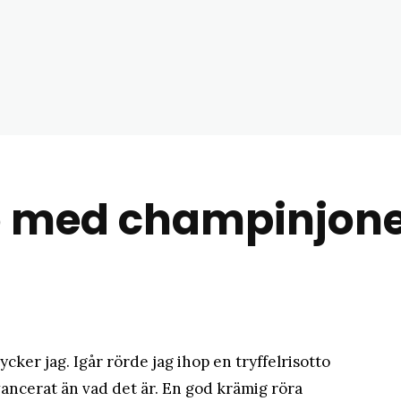
matblogg
to med champinjon
ycker jag. Igår rörde jag ihop en tryffelrisotto
ancerat än vad det är. En god krämig röra