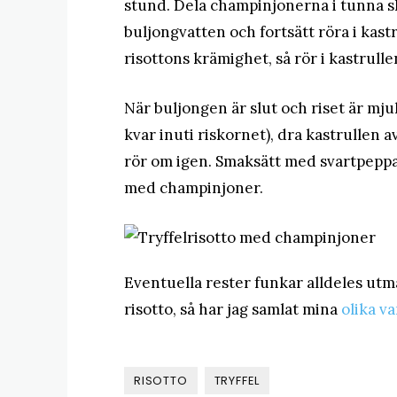
stund. Dela champinjonerna i tunna ski
buljongvatten och fortsätt röra i kast
risottons krämighet, så rör i kastrulle
När buljongen är slut och riset är mju
kvar inuti riskornet), dra kastrullen a
rör om igen. Smaksätt med svartpeppar 
med champinjoner.
Eventuella rester funkar alldeles utmä
risotto, så har jag samlat mina
olika v
RISOTTO
TRYFFEL