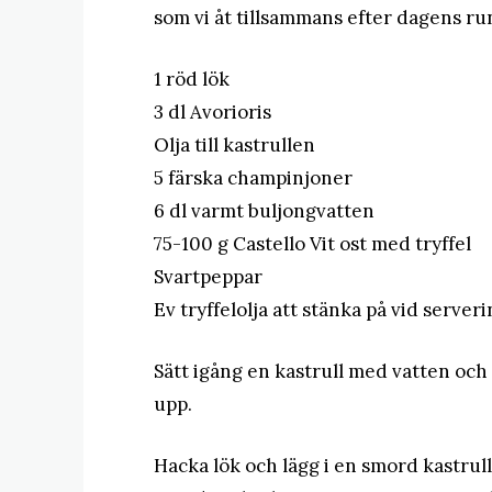
som vi åt tillsammans efter dagens ru
1 röd lök
3 dl Avorioris
Olja till kastrullen
5 färska champinjoner
6 dl varmt buljongvatten
75-100 g Castello Vit ost med tryffel
Svartpeppar
Ev tryffelolja att stänka på vid server
Sätt igång en kastrull med vatten och
upp.
Hacka lök och lägg i en smord kastrull. 