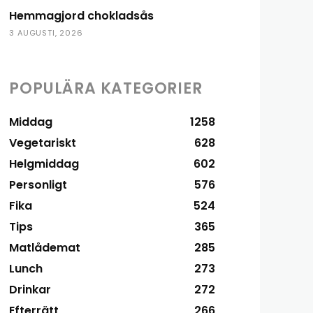
Hemmagjord chokladsås
3 AUGUSTI, 2026
POPULÄRA KATEGORIER
Middag
1258
Vegetariskt
628
Helgmiddag
602
Personligt
576
Fika
524
Tips
365
Matlådemat
285
Lunch
273
Drinkar
272
Efterrätt
266