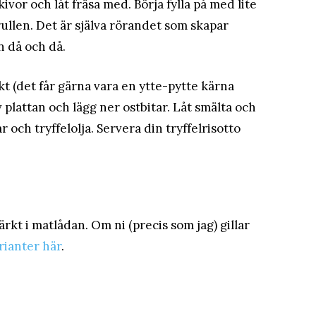
vor och låt fräsa med. Börja fylla på med lite
rullen. Det är själva rörandet som skapar
n då och då.
kt (det får gärna vara en ytte-pytte kärna
v plattan och lägg ner ostbitar. Låt smälta och
och tryffelolja. Servera din tryffelrisotto
rkt i matlådan. Om ni (precis som jag) gillar
arianter här
.