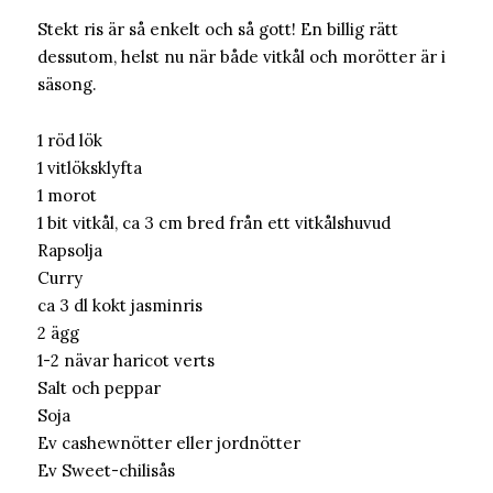
Stekt ris är så enkelt och så gott! En billig rätt
dessutom, helst nu när både vitkål och morötter är i
säsong.
1 röd lök
1 vitlöksklyfta
1 morot
1 bit vitkål, ca 3 cm bred från ett vitkålshuvud
Rapsolja
Curry
ca 3 dl kokt jasminris
2 ägg
1-2 nävar haricot verts
Salt och peppar
Soja
Ev cashewnötter eller jordnötter
Ev Sweet-chilisås