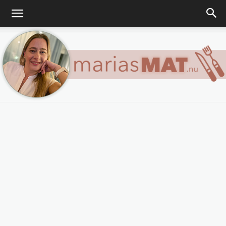
Marias
matblogg