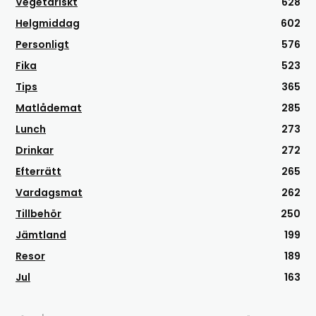
Vegetariskt
628
Helgmiddag
602
Personligt
576
Fika
523
Tips
365
Matlådemat
285
Lunch
273
Drinkar
272
Efterrätt
265
Vardagsmat
262
Tillbehör
250
Jämtland
199
Resor
189
Jul
163