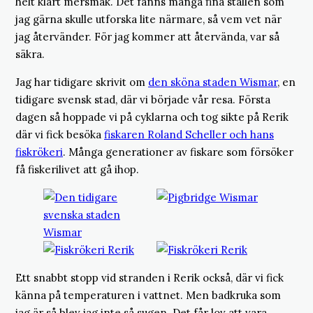
helt klart mersmak. Det fanns många fina ställen som
jag gärna skulle utforska lite närmare, så vem vet när
jag återvänder. För jag kommer att återvända, var så
säkra.
Jag har tidigare skrivit om
den sköna staden Wismar
, en
tidigare svensk stad, där vi började vår resa. Första
dagen så hoppade vi på cyklarna och tog sikte på Rerik
där vi fick besöka
fiskaren Roland Scheller och hans
fiskrökeri
. Många generationer av fiskare som försöker
få fiskerilivet att gå ihop.
Ett snabbt stopp vid stranden i Rerik också, där vi fick
känna på temperaturen i vattnet. Men badkruka som
jag är så blev jag inte så sugen. Det får lov att vara