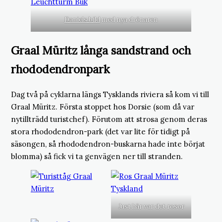
Daniels bild
med nya drönaren
Graal Müritz långa sandstrand och
rhododendronpark
Dag två på cyklarna längs Tysklands riviera så kom vi till
Graal Müritz. Första stoppet hos Dorsie (som då var
nytillträdd turistchef). Förutom att strosa genom deras
stora rhododendron-park (det var lite för tidigt på
säsongen, så rhododendron-buskarna hade inte börjat
blomma) så fick vi ta genvägen ner till stranden.
Just här var det rosor