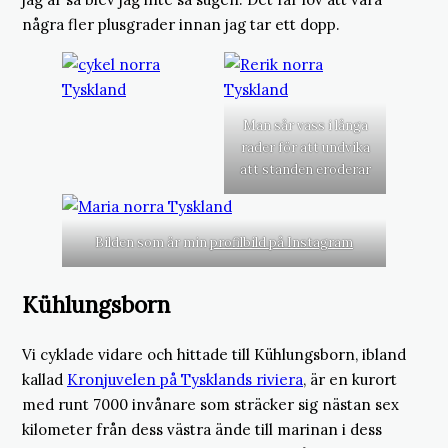
några fler plusgrader innan jag tar ett dopp.
Man sår vass i långa
rader för att undvika
att standen eroderar
Bilden som är min
profilbild på Instagram
Kühlungsborn
Vi cyklade vidare och hittade till Kühlungsborn, ibland
kallad
Kronjuvelen på Tysklands riviera
, är en kurort
med runt 7000 invånare som sträcker sig nästan sex
kilometer från dess västra ände till marinan i dess