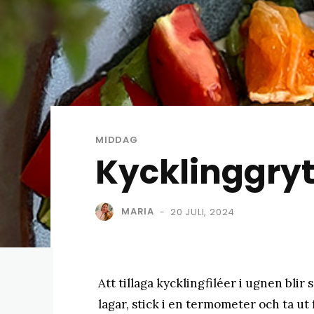
MIDDAG
Kycklinggry
MARIA
20 JULI, 2024
-
Att tillaga kycklingfiléer i ugnen blir 
lagar, stick i en termometer och ta u