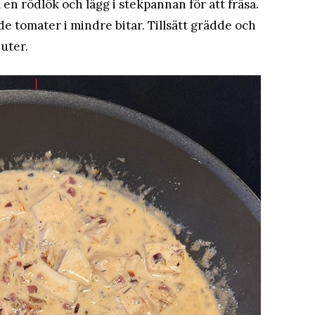
a en rödlök och lägg i stekpannan för att fräsa.
e tomater i mindre bitar. Tillsätt grädde och
uter.