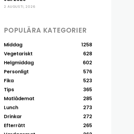
2 AUGUSTI, 2026
POPULÄRA KATEGORIER
Middag
1258
Vegetariskt
628
Helgmiddag
602
Personligt
576
Fika
523
Tips
365
Matlådemat
285
Lunch
273
Drinkar
272
Efterrätt
265