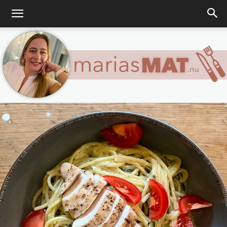
Marias
matblogg