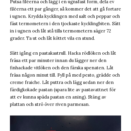
Putsa filéerna och lägg i en ugnsfast form, dela ev
filéerna ett par gånger, så kommer det att gå fortare
i ugnen. Krydda kycklingen med salt och peppar och
fäst termometern i den tjockaste kycklingbiten. Sätt
in i ugnen och låt stå tills termometern säger 72
grader. Ta ut och låt köttet vila en stund.
Sätt igång en pastakastrull. Hacka rödlöken och låt
fräsa ett par minuter innan du lägger ner den
finhackade vitlöken och den färska spenaten. Låt
fräsa någon minut till. Fyll på med pesto, grädde och
creme fraiche. Låt puttra och lägg sedan ner den
färdigkokade pastan (spara lite av pastavattnet för
att ev kunna späda pastan en aning). Stäng av
plattan och strö över riven parmesan.