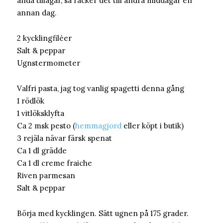
ändå tillagar, så räcker det till andra middagar en
annan dag.
2 kycklingfiléer
Salt & peppar
Ugnstermometer
Valfri pasta, jag tog vanlig spagetti denna gång
1 rödlök
1 vitlöksklyfta
Ca 2 msk pesto (
hemmagjord
eller köpt i butik)
3 rejäla nävar färsk spenat
Ca 1 dl grädde
Ca 1 dl creme fraiche
Riven parmesan
Salt & peppar
Börja med kycklingen. Sätt ugnen på 175 grader.