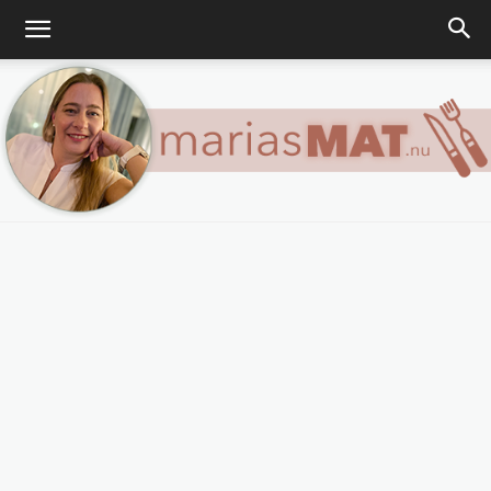
Marias
matblogg