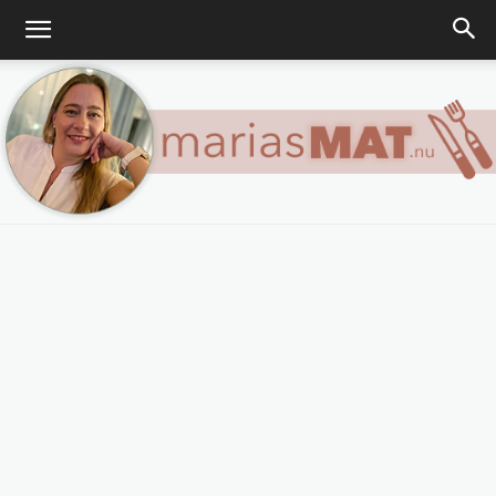
Marias
matblogg