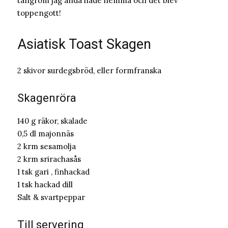
tångrom jag ändå hade hemma och det blev
toppengott!
Asiatisk Toast Skagen
2 skivor surdegsbröd, eller formfranska
Skagenröra
140 g räkor, skalade
0,5 dl majonnäs
2 krm sesamolja
2 krm srirachasås
1 tsk gari , finhackad
1 tsk hackad dill
Salt & svartpeppar
Till servering