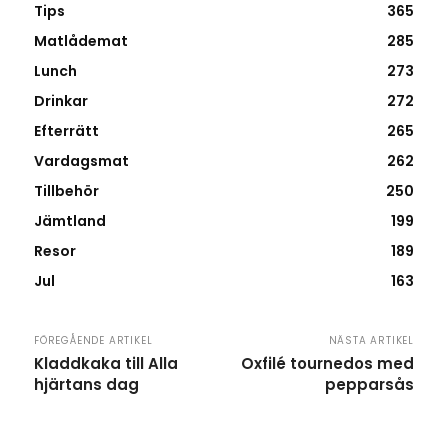
Tips
365
Matlådemat
285
Lunch
273
Drinkar
272
Efterrätt
265
Vardagsmat
262
Tillbehör
250
Jämtland
199
Resor
189
Jul
163
FÖREGÅENDE ARTIKEL
NÄSTA ARTIKEL
Kladdkaka till Alla
Oxfilé tournedos med
hjärtans dag
pepparsås