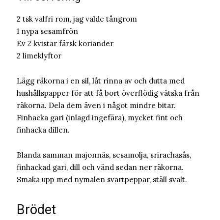
2 tsk valfri rom, jag valde tångrom
1 nypa sesamfrön
Ev 2 kvistar färsk koriander
2 limeklyftor
Lägg räkorna i en sil, låt rinna av och dutta med
hushållspapper för att få bort överflödig vätska från
räkorna. Dela dem även i något mindre bitar.
Finhacka gari (inlagd ingefära), mycket fint och
finhacka dillen.
Blanda samman majonnäs, sesamolja, srirachasås,
finhackad gari, dill och vänd sedan ner räkorna.
Smaka upp med nymalen svartpeppar, ställ svalt.
Brödet