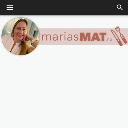
Marias
matblogg