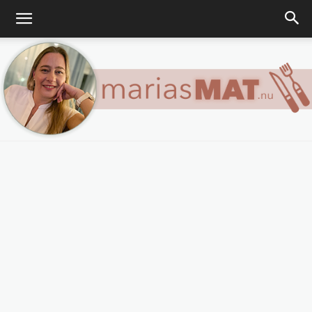
Marias
matblogg