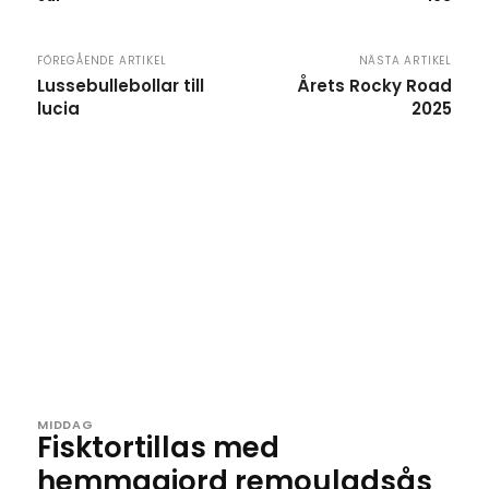
FÖREGÅENDE ARTIKEL
NÄSTA ARTIKEL
Lussebullebollar till
Årets Rocky Road
lucia
2025
MIDDAG
Fisktortillas med
hemmagjord remouladsås