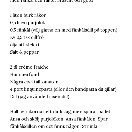
med fänkål och räkor. Fräscht och gott!
1 liten burk räkor
0,5 liten purjolök
0,5 fänkål (välj gärna en med fänkålsdill på toppen)
Ev 0,5 tsk dillfrö
olja att steka i
Salt & peppar
2 dl crème fraiche
Hummerfond
Några cocktailtomater
4 port linguinepasta (eller den bandpasta du gillar)
Dill (jag använde frusen dill)
Häll av räkorna i ett durkslag, men spara spadet.
Ansa och skölj purjolöken. Ansa fänkålen. Spar
fänkålsdillen om det finns någon. Strimla