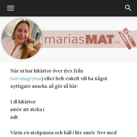
FIKA
OKATEGORISERADE
TIPS
Nyttigt snacks?
MARIA
-
19 APRIL, 2016
När ni har kikärtor över (tex från
Marias
haremsgrytan
) eller helt enkelt vill ha något
nyttigare snacks, så gör så här:
1 dl kikärtor
matblogg
smör att steka i
salt
Värm en stekpanna och häll i lite smör. Ner med