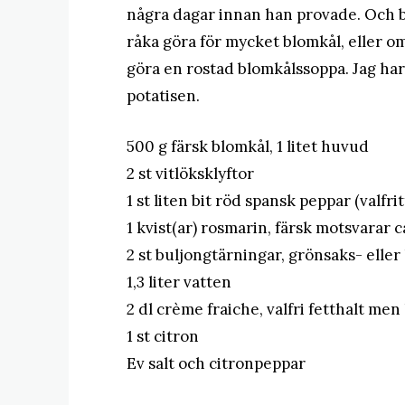
några dagar innan han provade. Och ble
råka göra för mycket blomkål, eller om
göra en rostad blomkålssoppa. Jag har
potatisen.
500 g färsk blomkål, 1 litet huvud
2 st vitlöksklyftor
1 st liten bit röd spansk peppar (valfrit
1 kvist(ar) rosmarin, färsk motsvarar c
2 st buljongtärningar, grönsaks- eller
1,3 liter vatten
2 dl crème fraiche, valfri fetthalt me
1 st citron
Ev salt och citronpeppar