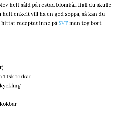
v helt såld på rostad blomkål. Ifall du skulle
 helt enkelt vill ha en god soppa, så kan du
 hittat receptet inne på
SVT
men tog bort
t)
a 1 tsk torkad
 kyckling
n kokbar