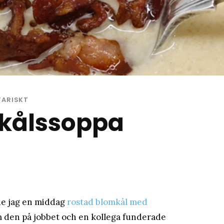
matblogg
TARISKT
kålssoppa
rde jag en middag
rostad blomkål med
m den på jobbet och en kollega funderade