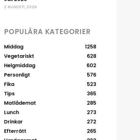
2 AUGUSTI, 2026
POPULÄRA KATEGORIER
Middag
1258
Vegetariskt
628
Helgmiddag
602
Personligt
576
Fika
523
Tips
365
Matlådemat
285
Lunch
273
Drinkar
272
Efterrätt
265