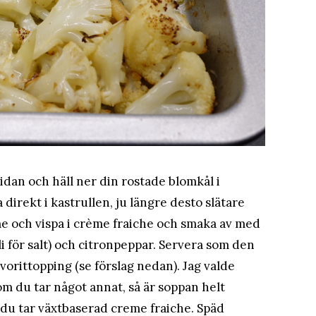
sidan och häll ner din rostade blomkål i
direkt i kastrullen, ju längre desto slätare
rme och vispa i crème fraiche och smaka av med
bli för salt) och citronpeppar. Servera som den
vorittopping (se förslag nedan). Jag valde
 du tar något annat, så är soppan helt
l du tar växtbaserad creme fraiche. Späd