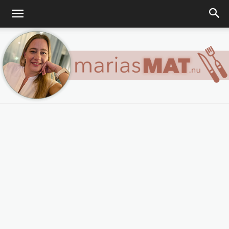
Marias
matblogg