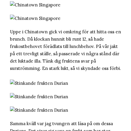
Uppe i Chinatown gick vi omkring för att hitta oss en
brunch. Då klockan hunnit bli runt 12, så hade
frukostbehovet förädlats till lunchbehov. På vår jakt
på ett trevligt ställe, så passerade vi några stånd där
det luktade illa. Tänk dig fruktens svar på
surströmming. En stark lukt, så vi skyndade oss förbi.
Samma kväll var jag tvungen att läsa på om dessa
Durians. Det visar sig vara en frukt som har stor