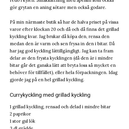
redo i kylen. Smaksättning med apelsin som också
gör grytan en aning sötare men också godare.
På min närmaste butik så har de halva priset på vissa
varor efter klockan 20 och då och då finns det grillad
kyckling kvar. Jag brukar då köpa den, rensa den
medan den är varm och sen frysa in den i bitar. Då
har jag god kyckling lättillgängligt. Jag kan ta fram
delar av den frysta kycklingen (då den är i mindre
bitar går det ganska lätt att bryta loss så mycket en
behöver för tillfället), eller hela förpackningen. Idag
gjorde jag på en hel grillad kyckling.
Currykyckling med grillad kyckling
1 grillad kyckling, rensad och delad i mindre bitar
2 paprikor
1 stor gul lök
3 dl grädde