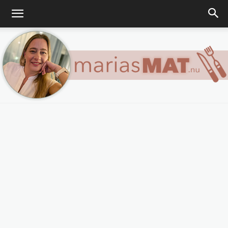
Marias
matblogg