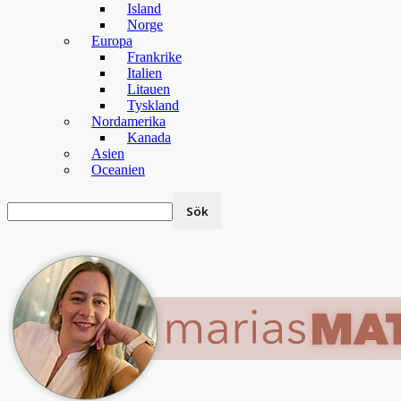
Island
Norge
Europa
Frankrike
Italien
Litauen
Tyskland
Nordamerika
Kanada
Asien
Oceanien