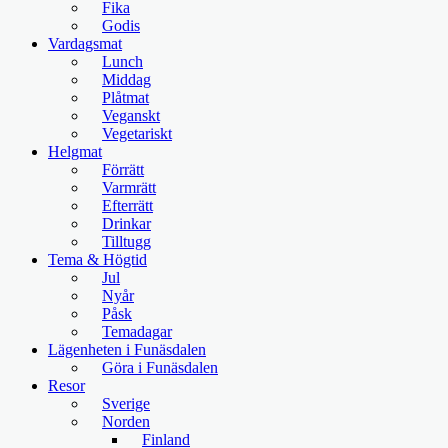
Fika
Godis
Vardagsmat
Lunch
Middag
Plåtmat
Veganskt
Vegetariskt
Helgmat
Förrätt
Varmrätt
Efterrätt
Drinkar
Tilltugg
Tema & Högtid
Jul
Nyår
Påsk
Temadagar
Lägenheten i Funäsdalen
Göra i Funäsdalen
Resor
Sverige
Norden
Finland