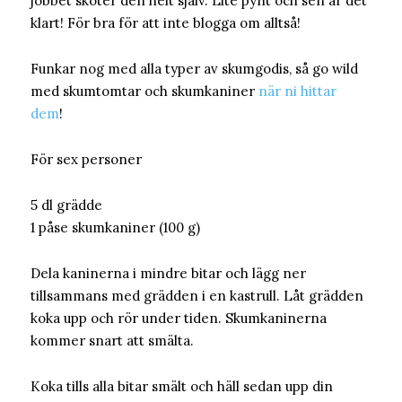
jobbet sköter den helt själv. Lite pynt och sen är det
klart! För bra för att inte blogga om alltså!
Funkar nog med alla typer av skumgodis, så go wild
med skumtomtar och skumkaniner
när ni hittar
dem
!
För sex personer
5 dl grädde
1 påse skumkaniner (100 g)
Dela kaninerna i mindre bitar och lägg ner
tillsammans med grädden i en kastrull. Låt grädden
koka upp och rör under tiden. Skumkaninerna
kommer snart att smälta.
Koka tills alla bitar smält och häll sedan upp din