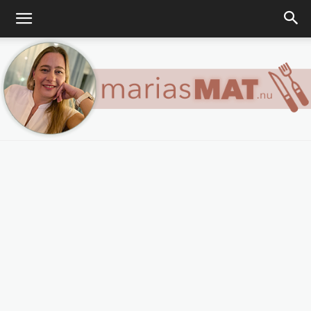
Marias
matblogg