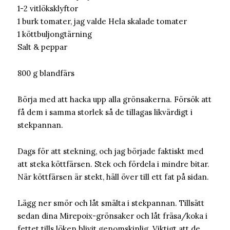
1-2 vitlöksklyftor
1 burk tomater, jag valde Hela skalade tomater
1 köttbuljongtärning
Salt & peppar
800 g blandfärs
Börja med att hacka upp alla grönsakerna. Försök att
få dem i samma storlek så de tillagas likvärdigt i
stekpannan.
Dags för att stekning, och jag började faktiskt med
att steka köttfärsen. Stek och fördela i mindre bitar.
När köttfärsen är stekt, häll över till ett fat på sidan.
Lägg ner smör och låt smälta i stekpannan. Tillsätt
sedan dina Mirepoix-grönsaker och låt fräsa/koka i
fettet tills löken blivit genomskinlig. Viktigt att de