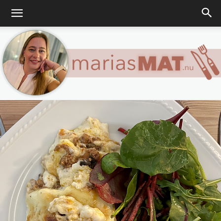
Marias
matblogg