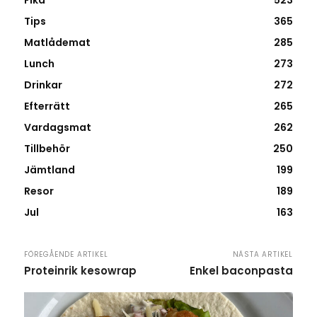
Tips
365
Matlådemat
285
Lunch
273
Drinkar
272
Efterrätt
265
Vardagsmat
262
Tillbehör
250
Jämtland
199
Resor
189
Jul
163
FÖREGÅENDE ARTIKEL
NÄSTA ARTIKEL
Proteinrik kesowrap
Enkel baconpasta