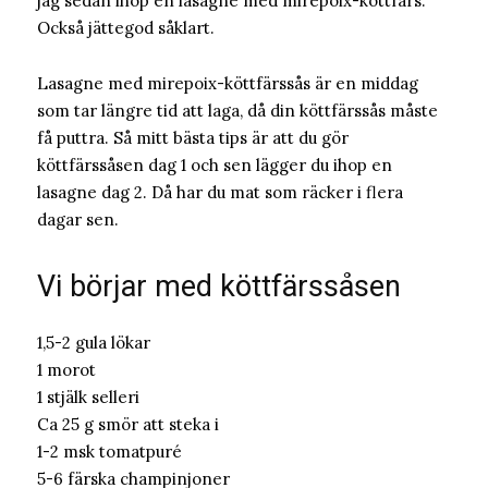
jag sedan ihop en lasagne med mirepoix-köttfärs.
Också jättegod såklart.
Lasagne med mirepoix-köttfärssås är en middag
som tar längre tid att laga, då din köttfärssås måste
få puttra. Så mitt bästa tips är att du gör
köttfärssåsen dag 1 och sen lägger du ihop en
lasagne dag 2. Då har du mat som räcker i flera
dagar sen.
Vi börjar med köttfärssåsen
1,5-2 gula lökar
1 morot
1 stjälk selleri
Ca 25 g smör att steka i
1-2 msk tomatpuré
5-6 färska champinjoner