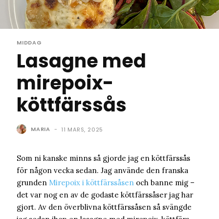
MIDDAG
Lasagne med
mirepoix-
köttfärssås
MARIA
-
11 MARS, 2025
Som ni kanske minns så gjorde jag en köttfärssås
för någon vecka sedan. Jag använde den franska
grunden
Mirepoix i köttfärssåsen
och banne mig –
det var nog en av de godaste köttfärssåser jag har
gjort. Av den överblivna köttfärssåsen så svängde