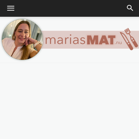
Marias
matblogg