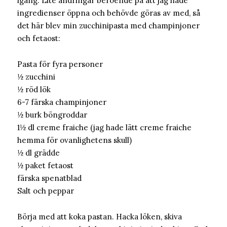
igång. Lite ändringar beroende på att jag hade
ingredienser öppna och behövde göras av med, så
det här blev min zucchinipasta med champinjoner
och fetaost:
Pasta för fyra personer
½ zucchini
½ röd lök
6-7 färska champinjoner
½ burk böngroddar
1½ dl creme fraiche (jag hade lätt creme fraiche
hemma för ovanlighetens skull)
½ dl grädde
½ paket fetaost
färska spenatblad
Salt och peppar
Börja med att koka pastan. Hacka löken, skiva