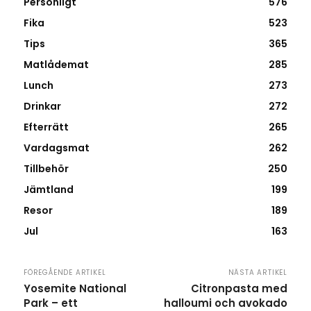
Personligt
576
Fika
523
Tips
365
Matlådemat
285
Lunch
273
Drinkar
272
Efterrätt
265
Vardagsmat
262
Tillbehör
250
Jämtland
199
Resor
189
Jul
163
FÖREGÅENDE ARTIKEL
NÄSTA ARTIKEL
Yosemite National
Citronpasta med
Park – ett
halloumi och avokado