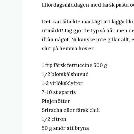
lillördagsmiddagen med färsk pasta o
Det kan låta lite märkligt att lägga b
utmärkt! Jag gjorde typ så här, men det 
ifrån något. Ni kanske inte gillar allt,
slut på hemma hos er.
1 frp färsk fettuccine 500 g
1/2 blomkålshuvud
1-2 vitlöksklyftor
7-10 st sparris
Pinjenötter
Sriracha eller färsk chili
1/2 citron
50 g smör att bryna