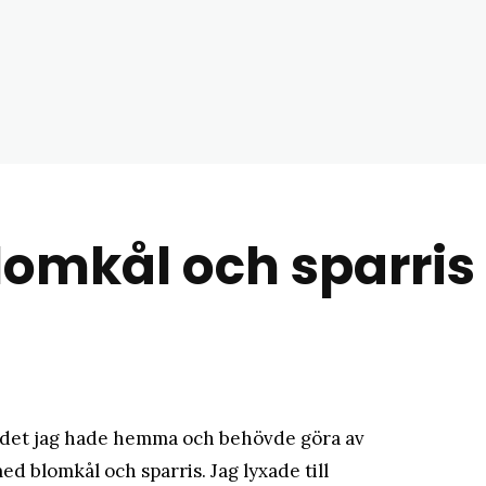
matblogg
omkål och sparris
d det jag hade hemma och behövde göra av
d blomkål och sparris. Jag lyxade till