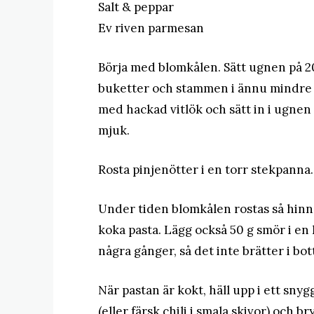
Salt & peppar
Ev riven parmesan
Börja med blomkålen. Sätt ugnen på 2
buketter och stammen i ännu mindre 
med hackad vitlök och sätt in i ugnen 
mjuk.
Rosta pinjenötter i en torr stekpanna.
Under tiden blomkålen rostas så hinn
koka pasta. Lägg också 50 g smör i en k
några gånger, så det inte brätter i bott
När pastan är kokt, häll upp i ett snygg
(eller färsk chili i smala skivor) och