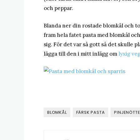
och peppar.
Blanda ner din rostade blomkål och to
fram hela fatet pasta med blomkål och s
sig. För det var så gott så det skulle p
lägga till den i mitt inlägg om
lyxig ve
BLOMKÅL
FÄRSK PASTA
PINJENÖTT