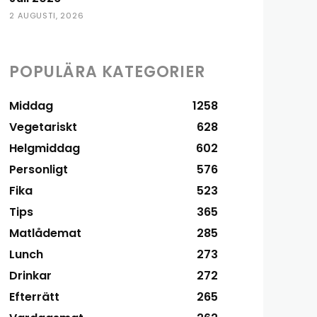
2 AUGUSTI, 2026
POPULÄRA KATEGORIER
Middag
1258
Vegetariskt
628
Helgmiddag
602
Personligt
576
Fika
523
Tips
365
Matlådemat
285
Lunch
273
Drinkar
272
Efterrätt
265