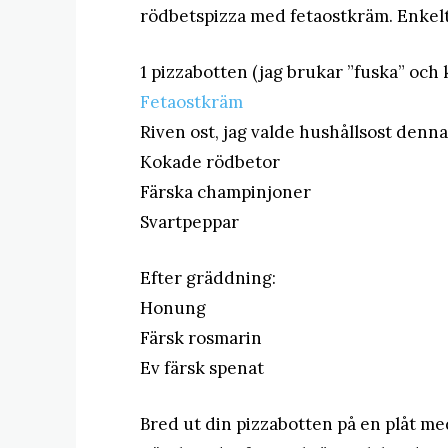
rödbetspizza med fetaostkräm. Enkelt 
1 pizzabotten (jag brukar ”fuska” och 
Fetaostkräm
Riven ost, jag valde hushållsost denn
Kokade rödbetor
Färska champinjoner
Svartpeppar
Efter gräddning:
Honung
Färsk rosmarin
Ev färsk spenat
Bred ut din pizzabotten på en plåt me