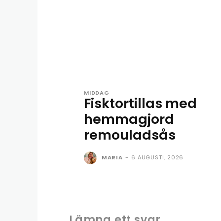
MIDDAG
Fisktortillas med
hemmagjord
remouladsås
MARIA
-
6 AUGUSTI, 2026
Lämna ett svar