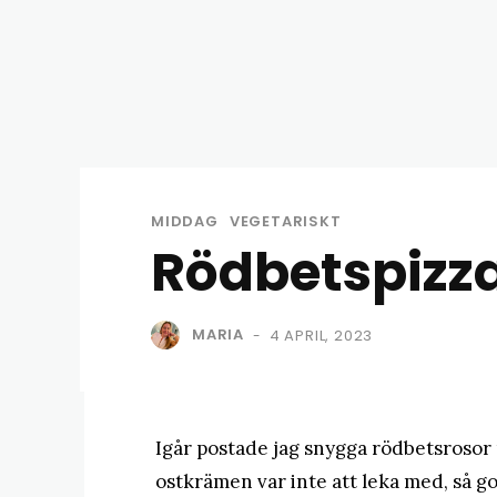
MIDDAG
VEGETARISKT
Rödbetspizz
MARIA
4 APRIL, 2023
-
Igår postade jag snygga rödbetsrosor
ostkrämen var inte att leka med, så god