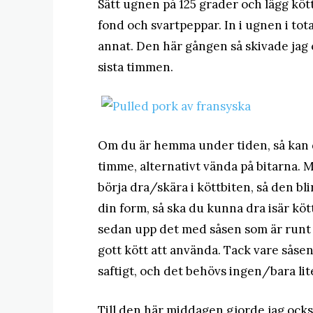
Sätt ugnen på 125 grader och lägg köttb
fond och svartpeppar. In i ugnen i tota
annat. Den här gången så skivade jag
sista timmen.
Om du är hemma under tiden, så kan d
timme, alternativt vända på bitarna. M
börja dra/skära i köttbiten, så den blir
din form, så ska du kunna dra isär kött
sedan upp det med såsen som är runt 
gott kött att använda. Tack vare såsen 
saftigt, och det behövs ingen/bara lite
Till den här middagen gjorde jag oc