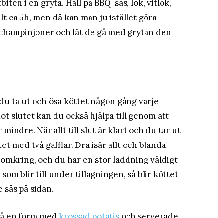
iten i en gryta. Häll på BBQ-sås, lök, vitlök,
lt ca 5h, men då kan man ju istället göra
 champinjoner och lät de gå med grytan den
u ta ut och ösa köttet någon gång varje
ot slutet kan du också hjälpa till genom att
 mindre. När allt till slut är klart och du tar ut
et med två gafflar. Dra isär allt och blanda
omkring, och du har en stor laddning väldigt
som blir till under tillagningen, så blir köttet
 sås på sidan.
kså en form med
krossad potatis
och serverade