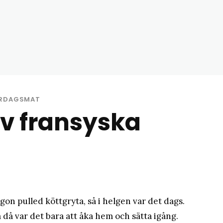
matblogg
RDAGSMAT
av fransyska
gon pulled köttgryta, så i helgen var det dags.
så då var det bara att åka hem och sätta igång.