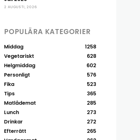
2 AUGUSTI, 2026
POPULÄRA KATEGORIER
Middag
1258
Vegetariskt
628
Helgmiddag
602
Personligt
576
Fika
523
Tips
365
Matlådemat
285
Lunch
273
Drinkar
272
Efterrätt
265