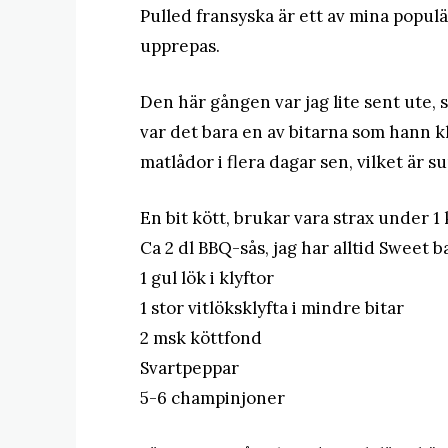
Pulled fransyska är ett av mina populär
upprepas.
Den här gången var jag lite sent ute, s
var det bara en av bitarna som hann k
matlådor i flera dagar sen, vilket är s
En bit kött, brukar vara strax under 1
Ca 2 dl BBQ-sås, jag har alltid Sweet 
1 gul lök i klyftor
1 stor vitlöksklyfta i mindre bitar
2 msk köttfond
Svartpeppar
5-6 champinjoner