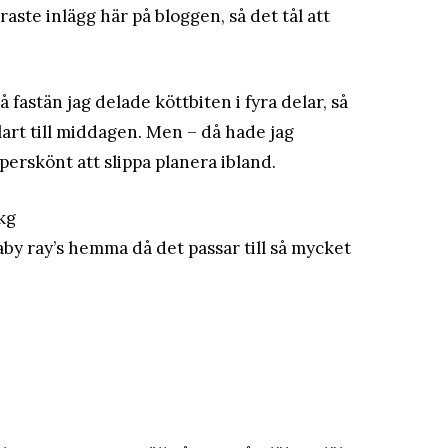
aste inlägg här på bloggen, så det tål att
å fastän jag delade köttbiten i fyra delar, så
lart till middagen. Men – då hade jag
uperskönt att slippa planera ibland.
 kg
baby ray’s hemma då det passar till så mycket