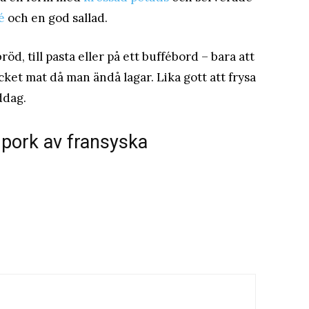
é
och en god sallad.
d, till pasta eller på ett buffébord – bara att
cket mat då man ändå lagar. Lika gott att frysa
ddag.
 pork av fransyska