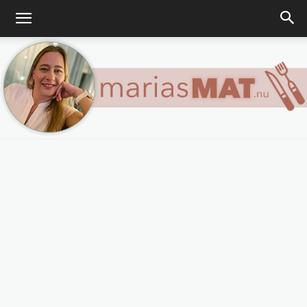
Marias
matblogg