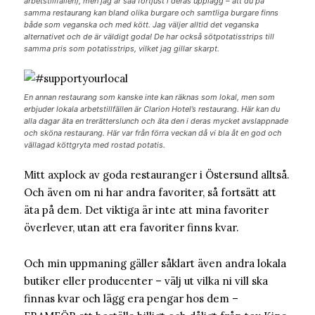
arbetstillfällen), men jag är såå förtjust i deras upplägg – att du på
samma restaurang kan bland olika burgare och samtliga burgare finns
både som veganska och med kött. Jag väljer alltid det veganska
alternativet och de är väldigt goda! De har också sötpotatisstrips till
samma pris som potatisstrips, vilket jag gillar skarpt.
En annan restaurang som kanske inte kan räknas som lokal, men som
erbjuder lokala arbetstillfällen är Clarion Hotel’s restaurang. Här kan du
alla dagar äta en trerätterslunch och äta den i deras mycket avslappnade
och sköna restaurang. Här var från förra veckan då vi bla åt en god och
vällagad köttgryta med rostad potatis.
Mitt axplock av goda restauranger i Östersund alltså.
Och även om ni har andra favoriter, så fortsätt att
äta på dem. Det viktiga är inte att mina favoriter
överlever, utan att era favoriter finns kvar.
Och min uppmaning gäller såklart även andra lokala
butiker eller producenter – välj ut vilka ni vill ska
finnas kvar och lägg era pengar hos dem –