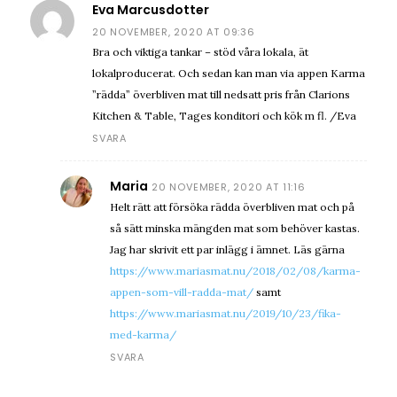
Eva Marcusdotter
20 NOVEMBER, 2020 AT 09:36
Bra och viktiga tankar – stöd våra lokala, ät
lokalproducerat. Och sedan kan man via appen Karma
”rädda” överbliven mat till nedsatt pris från Clarions
Kitchen & Table, Tages konditori och kök m fl. /Eva
SVARA
Maria
20 NOVEMBER, 2020 AT 11:16
Helt rätt att försöka rädda överbliven mat och på
så sätt minska mängden mat som behöver kastas.
Jag har skrivit ett par inlägg i ämnet. Läs gärna
https://www.mariasmat.nu/2018/02/08/karma-
appen-som-vill-radda-mat/
samt
https://www.mariasmat.nu/2019/10/23/fika-
med-karma/
SVARA