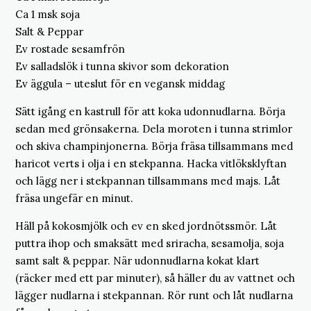
Ca 1 msk soja
Salt & Peppar
Ev rostade sesamfrön
Ev salladslök i tunna skivor som dekoration
Ev äggula – uteslut för en vegansk middag
Sätt igång en kastrull för att koka udonnudlarna. Börja
sedan med grönsakerna. Dela moroten i tunna strimlor
och skiva champinjonerna. Börja fräsa tillsammans med
haricot verts i olja i en stekpanna. Hacka vitlöksklyftan
och lägg ner i stekpannan tillsammans med majs. Låt
fräsa ungefär en minut.
Häll på kokosmjölk och ev en sked jordnötssmör. Låt
puttra ihop och smaksätt med sriracha, sesamolja, soja
samt salt & peppar. När udonnudlarna kokat klart
(räcker med ett par minuter), så häller du av vattnet och
lägger nudlarna i stekpannan. Rör runt och låt nudlarna