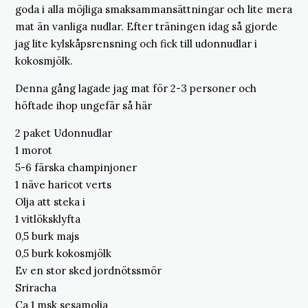
goda i alla möjliga smaksammansättningar och lite mera
mat än vanliga nudlar. Efter träningen idag så gjorde
jag lite kylskåpsrensning och fick till udonnudlar i
kokosmjölk.
Denna gång lagade jag mat för 2-3 personer och
höftade ihop ungefär så här
2 paket Udonnudlar
1 morot
5-6 färska champinjoner
1 näve haricot verts
Olja att steka i
1 vitlöksklyfta
0,5 burk majs
0,5 burk kokosmjölk
Ev en stor sked jordnötssmör
Sriracha
Ca 1 msk sesamolja