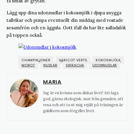
få smak av grytan.
Lägg upp dina udonnudlar i kokosmjölk i djupa snygga
tallrikar och pimpa eventuellt din middag med rostade
sesamfrön och en äggula. Gott ifall du har lite salladslök
på toppen också.
CHAMPINJONER
HARICOT VERTS
KOKOSMJÖLK
MOROT
NUDLAR
SRIRACHA
UDONNUDLAR
MARIA
Jag är en kvinna som älskar livet! Att laga
god, gärna ekologisk, mat från grunden, att
resa och att ta ut mig rejält på träningen är
guldkorn som förgyller livet.