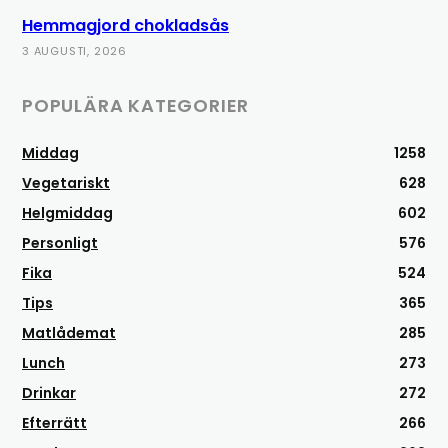
Hemmagjord chokladsås
3 AUGUSTI, 2026
POPULÄRA KATEGORIER
Middag
1258
Vegetariskt
628
Helgmiddag
602
Personligt
576
Fika
524
Tips
365
Matlådemat
285
Lunch
273
Drinkar
272
Efterrätt
266