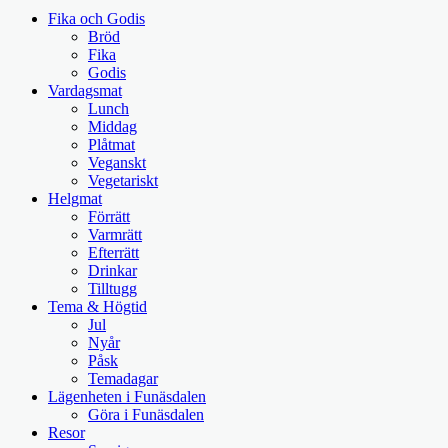
Fika och Godis
Bröd
Fika
Godis
Vardagsmat
Lunch
Middag
Plåtmat
Veganskt
Vegetariskt
Helgmat
Förrätt
Varmrätt
Efterrätt
Drinkar
Tilltugg
Tema & Högtid
Jul
Nyår
Påsk
Temadagar
Lägenheten i Funäsdalen
Göra i Funäsdalen
Resor