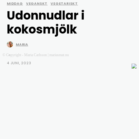
MIDDAG
VEGANSKT
VEGETARISKT
Udonnudlar i
kokosmjölk
MARIA
-
© Copyright - Maria Carlsson | mariasmat.nu
4 JUNI, 2023