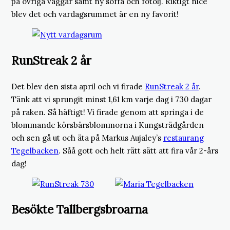
på övriga väggar samt ny soffa och fotölj. Riktigt nice
blev det och vardagsrummet är en ny favorit!
RunStreak 2 år
Det blev den sista april och vi firade
RunStreak 2 år
.
Tänk att vi sprungit minst 1,61 km varje dag i 730 dagar
på raken. Så häftigt! Vi firade genom att springa i de
blommande körsbärsblommorna i Kungsträdgården
och sen gå ut och äta på Markus Aujaley’s
restaurang
Tegelbacken
. Såå gott och helt rätt sätt att fira vår 2-års
dag!
Besökte Tallbergsbroarna