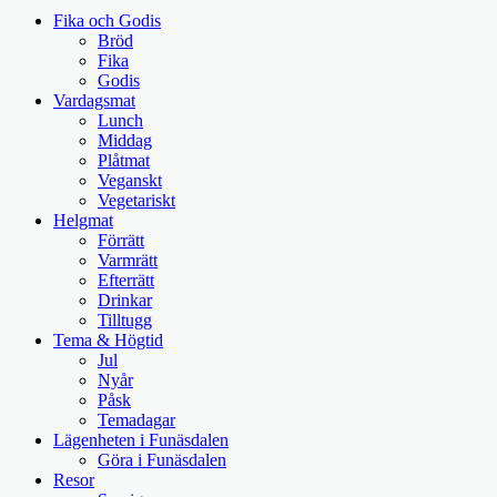
Fika och Godis
Bröd
Fika
Godis
Vardagsmat
Lunch
Middag
Plåtmat
Veganskt
Vegetariskt
Helgmat
Förrätt
Varmrätt
Efterrätt
Drinkar
Tilltugg
Tema & Högtid
Jul
Nyår
Påsk
Temadagar
Lägenheten i Funäsdalen
Göra i Funäsdalen
Resor