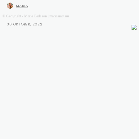
MARIA
-
© Copyright - Maria Carlsson | mariasmat.nu
30 OKTOBER, 2022