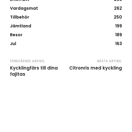
Vardagsmat
262
Tillbehör
250
Jämtland
199
Resor
189
Jul
163
FÖREGÅENDE ARTIKEL
NÄSTA ARTIKEL
Kycklingfärs till dina
Citronris med kyckling
fajitas