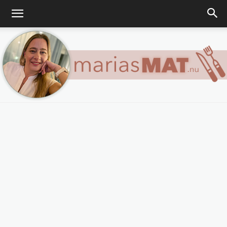
Marias
matblogg