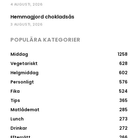
4 AUGUSTI, 2026
Hemmagjord chokladsås
3 AUGUSTI, 2026
POPULÄRA KATEGORIER
Middag
1258
Vegetariskt
628
Helgmiddag
602
Personligt
576
Fika
524
Tips
365
Matlådemat
285
Lunch
273
Drinkar
272
Efterrätt
266