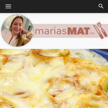
Marias
matblogg