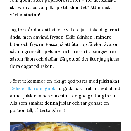
fem goda rätter på julbordsrester – för det kanske
ska vara allas vår julklapp till klimatet? Att minska
vårt matsvinn!
Jag förstår dock att vi inte vill äta julskinka dagarna i
ända, men använd frysen. Skär skinkan i mindre
bitar och frys in. Passa på att äta upp färska råvaror
såsom grönkål, apelsiner och frossa i säsongsvaror
såsom fikon och dadlar. Så gott så det äter jag gärna
flera dagar på raken.
Först ut kommer en riktigt god pasta med julskinka i.
Delizie alla romagnola
är goda pastarullar med bland
annat julskinka och zucchini i en god gratängform.
Alla som smakat denna jublar och tar genast en
portion till, så testa gärna!