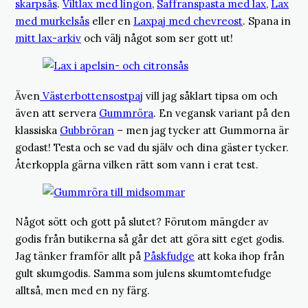
skarpsås
.
Viltlax med lingon
,
Saffranspasta med lax
,
Lax
med murkelsås
eller en
Laxpaj med chevreost
. Spana in
mitt lax-arkiv
och välj något som ser gott ut!
Även
Västerbottensostpaj
vill jag såklart tipsa om och
även att servera
Gummröra
. En vegansk variant på den
klassiska
Gubbröran
– men jag tycker att Gummorna är
godast! Testa och se vad du själv och dina gäster tycker.
Återkoppla gärna vilken rätt som vann i erat test.
Något sött och gott på slutet? Förutom mängder av
godis från butikerna så går det att göra sitt eget godis.
Jag tänker framför allt på
Påskfudge
att koka ihop från
gult skumgodis. Samma som julens skumtomtefudge
alltså, men med en ny färg.