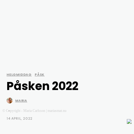
HELGMIDDAG
PÅSK
Påsken 2022
MARIA
-
© Copyright - Maria Carlsson | mariasmat.nu
14 APRIL, 2022