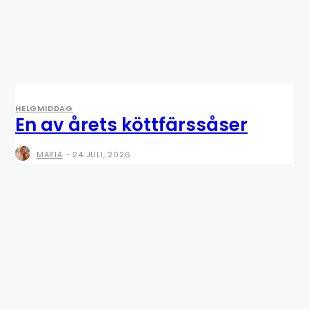
HELGMIDDAG
En av årets köttfärssåser
MARIA
-
24 JULI, 2026