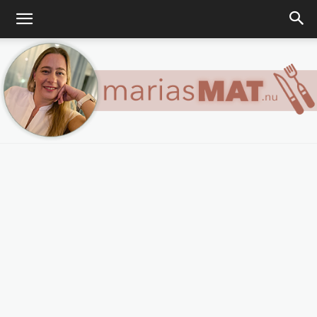
Marias
matblogg