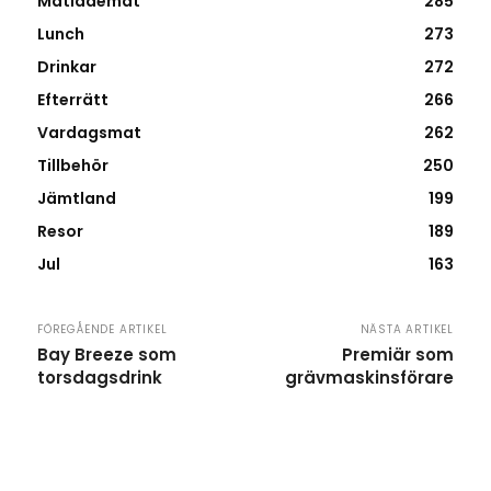
Matlådemat
285
Lunch
273
Drinkar
272
Efterrätt
266
Vardagsmat
262
Tillbehör
250
Jämtland
199
Resor
189
Jul
163
FÖREGÅENDE ARTIKEL
NÄSTA ARTIKEL
Bay Breeze som
Premiär som
torsdagsdrink
grävmaskinsförare