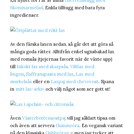
En nyhet för i år är mina
chèvretilltugg med
fikonmarmelad
. Enkla tilltugg med bara fyra
ingredienser.
Av den färska laxen sedan, så går det att göra så
många goda rätter. Alltifrån enkel ugnsbakad lax
med romsås (tjejernas favorit när de växte upp)
till
Inkokt lax med skarpsås
.
Viltlax med
lingon
,
Saffranspasta med lax
,
Lax med
murkelsås
eller en
Laxpaj med chevreost
. Spana
in
mitt lax-arkiv
och välj något som ser gott ut!
Även
Västerbottensostpaj
vill jag såklart tipsa om
och även att servera
Gummröra
. En vegansk variant
på den klassiska
Gubbröran
– men jag tycker att